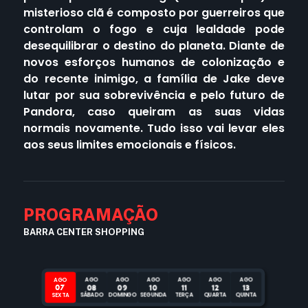
misterioso clã é composto por guerreiros que
controlam o fogo e cuja lealdade pode
desequilibrar o destino do planeta. Diante de
novos esforços humanos de colonização e
do recente inimigo, a família de Jake deve
lutar por sua sobrevivência e pelo futuro de
Pandora, caso queiram as suas vidas
normais novamente. Tudo isso vai levar eles
aos seus limites emocionais e físicos.
PROGRAMAÇÃO
BARRA CENTER SHOPPING
AGO
AGO
AGO
AGO
AGO
AGO
AGO
07
08
09
10
11
12
13
SEXTA
SÁBADO
DOMINGO
SEGUNDA
TERÇA
QUARTA
QUINTA